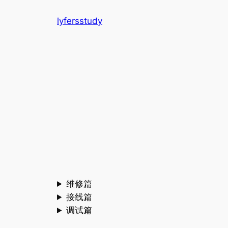
跳
lyfersstudy
至
内
容
维修篇
接线篇
调试篇